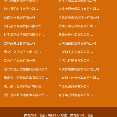
河北宇虹新能源有限公司
浙江宁波嘉达金融有限公司
河北晨语科技有限公司
湖北十堰铭琛医疗有限公司
云南正兴能源有限公司
内蒙古源振信息技术有限公司
澳门嘉达金融股份有限公司
黑龙江创新保险有限公司
辽宁阜新灿正物流有限公司
新疆佳辰化工有限公司
吉林丽龙证券有限公司
云南顺昌能源集团有限公司
黑龙江立信电子有限公司
广西灿飞文化有限公司
贵州广汇金融有限公司
台湾力行证券有限公司
湖北孝感宏达生物科技有限公司
内蒙古瑞恒智能制造有限公司
重庆永川区腾越汽车有限公司
广东韶关坤俊汽车有限公司
湖北荆门金盛房地产有限公司
广西恩谦服务有限公司
浙江余杭区优达保险有限公司
青海泰安旅游有限公司
网站XML地图
|
网站TXT地图
|
网站HTML地图